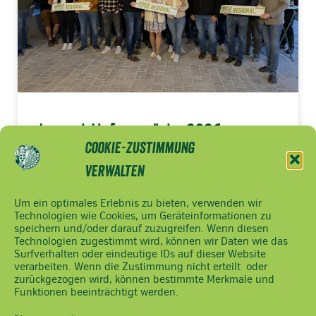
Jugend-Hofgespräche 2026
Cookie-Zustimmung
> MEHR LESEN
verwalten
Um ein optimales Erlebnis zu bieten, verwenden wir
Technologien wie Cookies, um Geräteinformationen zu
speichern und/oder darauf zuzugreifen. Wenn diesen
NÖ
Impressum
Technologien zugestimmt wird, können wir Daten wie das
Bauernbund
Datenschutzerklärung
Surfverhalten oder eindeutige IDs auf dieser Website
Ferstlergasse
verarbeiten. Wenn die Zustimmung nicht erteilt oder
Cookie Hinweis
zurückgezogen wird, können bestimmte Merkmale und
4,
Funktionen beeinträchtigt werden.
3100 St.
Pölten