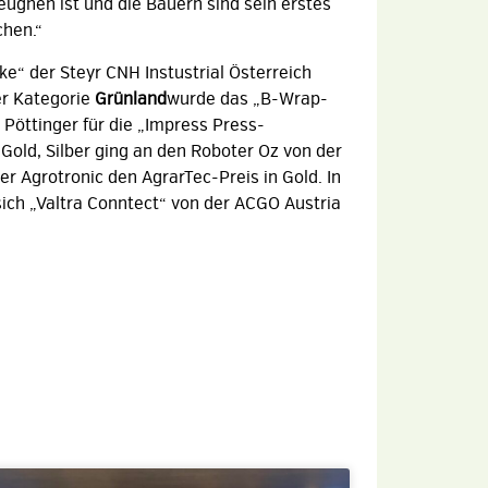
eugnen ist und die Bauern sind sein erstes
chen.“
e“ der Steyr CNH Instustrial Österreich
er Kategorie
Grünland
wurde das „B-Wrap-
Pöttinger für die „Impress Press-
old, Silber ging an den Roboter Oz von der
r Agrotronic den AgrarTec-Preis in Gold. In
sich „Valtra Conntect“ von der ACGO Austria