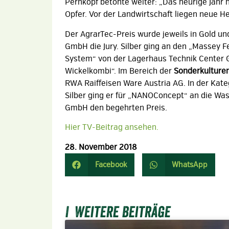
Pernkopf betonte weiter: „Das heurige Jahr 
Opfer. Vor der Landwirtschaft liegen neue H
Der AgrarTec-Preis wurde jeweils in Gold un
GmbH die Jury. Silber ging an den „Massey 
System“ von der Lagerhaus Technik Center Gm
Wickelkombi“. Im Bereich der
Sonderkulture
RWA Raiffeisen Ware Austria AG. In der Kat
Silber ging er für „NANOConcept“ an die Was
GmbH den begehrten Preis.
Hier TV-Beitrag ansehen.
28. November 2018
Facebook
WhatsApp
Weitere Beiträge