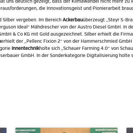
hat uns deutlich gezeigt, dass der Klimawandel nicht mehr zu l
erausforderungen, die Innovationsgeist und Pionierarbeit brau
d Silber vergeben. Im Bereich
Ackerbau
überzeugt „Steyr S-Brak
Ferguson Ideal“ Mähdrescher von der Austro Diesel GmbH. In d
bH & Co KG mit Gold ausgezeichnet. Silber erhielt die Firma 
n
erhielt der „Pellenc Fixion 2“ von der Hammerschmied GmbH G
egorie
Innentechnik
holte sich „Schauer Farming 4.0“ von Schaue
serbauer GmbH. In der Sonderkategorie Digitalisierung holte 