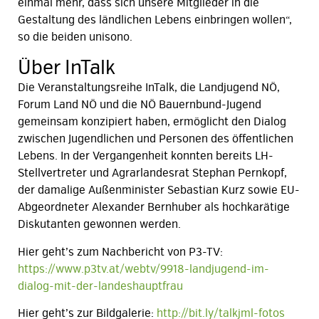
einmal mehr, dass sich unsere Mitglieder in die
Gestaltung des ländlichen Lebens einbringen wollen“,
so die beiden unisono.
Über InTalk
Die Veranstaltungsreihe InTalk, die Landjugend NÖ,
Forum Land NÖ und die NÖ Bauernbund-Jugend
gemeinsam konzipiert haben, ermöglicht den Dialog
zwischen Jugendlichen und Personen des öffentlichen
Lebens. In der Vergangenheit konnten bereits LH-
Stellvertreter und Agrarlandesrat Stephan Pernkopf,
der damalige Außenminister Sebastian Kurz sowie EU-
Abgeordneter Alexander Bernhuber als hochkarätige
Diskutanten gewonnen werden.
Hier geht’s zum Nachbericht von P3-TV:
https://www.p3tv.at/webtv/9918-landjugend-im-
dialog-mit-der-landeshauptfrau
Hier geht’s zur Bildgalerie:
http://bit.ly/talkjml-fotos