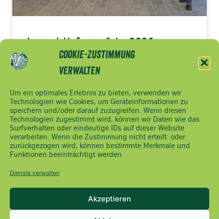
Jugend-Hofgespräche 2026
Cookie-Zustimmung
> MEHR LESEN
verwalten
Um ein optimales Erlebnis zu bieten, verwenden wir
Technologien wie Cookies, um Geräteinformationen zu
speichern und/oder darauf zuzugreifen. Wenn diesen
NÖ
Impressum
Technologien zugestimmt wird, können wir Daten wie das
Bauernbund
Datenschutzerklärung
Surfverhalten oder eindeutige IDs auf dieser Website
Ferstlergasse
verarbeiten. Wenn die Zustimmung nicht erteilt oder
Cookie Hinweis
zurückgezogen wird, können bestimmte Merkmale und
4,
Funktionen beeinträchtigt werden.
3100 St.
Pölten
Dienste verwalten
Tel.:
02742/9020-
Akzeptieren
2000
Fax: