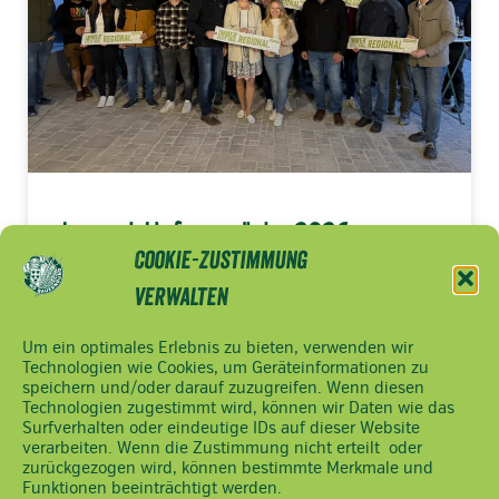
Jugend-Hofgespräche 2026
Cookie-Zustimmung
> MEHR LESEN
verwalten
Um ein optimales Erlebnis zu bieten, verwenden wir
Technologien wie Cookies, um Geräteinformationen zu
speichern und/oder darauf zuzugreifen. Wenn diesen
NÖ
Impressum
Technologien zugestimmt wird, können wir Daten wie das
Bauernbund
Datenschutzerklärung
Surfverhalten oder eindeutige IDs auf dieser Website
Ferstlergasse
verarbeiten. Wenn die Zustimmung nicht erteilt oder
Cookie Hinweis
zurückgezogen wird, können bestimmte Merkmale und
4,
Funktionen beeinträchtigt werden.
3100 St.