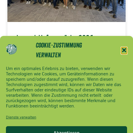
Jugend-Hofgespräche 2026
Cookie-Zustimmung
> MEHR LESEN
verwalten
Um ein optimales Erlebnis zu bieten, verwenden wir
Technologien wie Cookies, um Geräteinformationen zu
speichern und/oder darauf zuzugreifen. Wenn diesen
NÖ
Impressum
Technologien zugestimmt wird, können wir Daten wie das
Bauernbund
Datenschutzerklärung
Surfverhalten oder eindeutige IDs auf dieser Website
Ferstlergasse
verarbeiten. Wenn die Zustimmung nicht erteilt oder
Cookie Hinweis
zurückgezogen wird, können bestimmte Merkmale und
4,
Funktionen beeinträchtigt werden.
3100 St.
Pölten
Dienste verwalten
Tel.:
02742/9020-
Akzeptieren