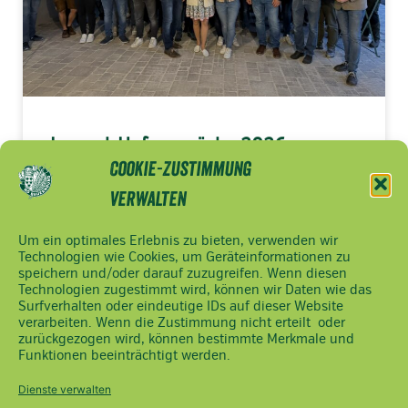
Jugend-Hofgespräche 2026
Cookie-Zustimmung
> MEHR LESEN
verwalten
Um ein optimales Erlebnis zu bieten, verwenden wir
Technologien wie Cookies, um Geräteinformationen zu
speichern und/oder darauf zuzugreifen. Wenn diesen
NÖ
Impressum
Technologien zugestimmt wird, können wir Daten wie das
Bauernbund
Datenschutzerklärung
Surfverhalten oder eindeutige IDs auf dieser Website
Ferstlergasse
verarbeiten. Wenn die Zustimmung nicht erteilt oder
Cookie Hinweis
zurückgezogen wird, können bestimmte Merkmale und
4,
Funktionen beeinträchtigt werden.
3100 St.
Pölten
Dienste verwalten
Tel.: