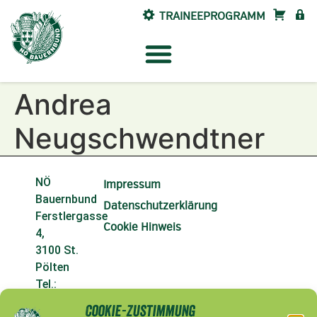
TRAINEEPROGRAMM
SHOP
INTE
Andrea
Neugschwendtner
NÖ
Impressum
Bauernbund
Datenschutzerklärung
Ferstlergasse
Cookie Hinweis
4,
3100 St.
Pölten
Tel.:
02742/9020-
Cookie-Zustimmung