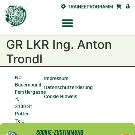
TRAINEEPROGRAMM
SHOP
INTE
GR LKR Ing. Anton
Trondl
NÖ
Impressum
Bauernbund
Datenschutzerklärung
Ferstlergasse
Cookie Hinweis
4,
3100 St.
Pölten
Tel.:
02742/9020-
Cookie-Zustimmung