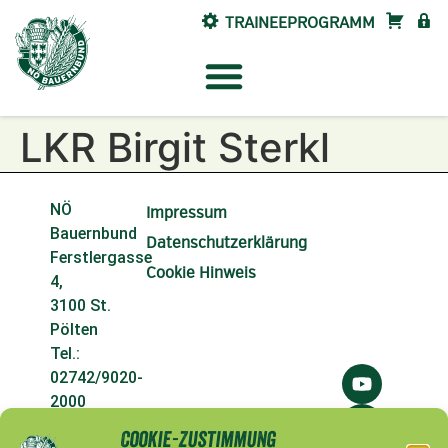
TRAINEEPROGRAMM
SHOP
INTE
LKR Birgit Sterkl
NÖ
Impressum
Bauernbund
Datenschutzerklärung
Ferstlergasse
Cookie Hinweis
4,
3100 St.
Pölten
Tel.:
02742/9020-
2000
Fax:
Cookie-Zustimmung