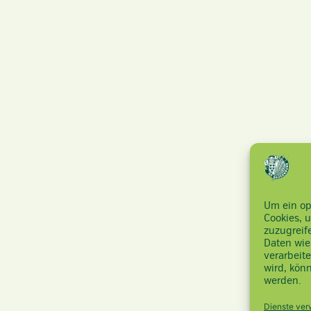
Um ein op
Cookies, 
zuzugreif
Daten wie
verarbeit
wird, kön
werden.
Dienste ver