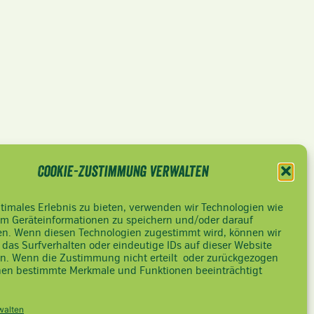
Cookie-Zustimmung verwalten
timales Erlebnis zu bieten, verwenden wir Technologien wie
um Geräteinformationen zu speichern und/oder darauf
en. Wenn diesen Technologien zugestimmt wird, können wir
 das Surfverhalten oder eindeutige IDs auf dieser Website
en. Wenn die Zustimmung nicht erteilt oder zurückgezogen
nen bestimmte Merkmale und Funktionen beeinträchtigt
walten