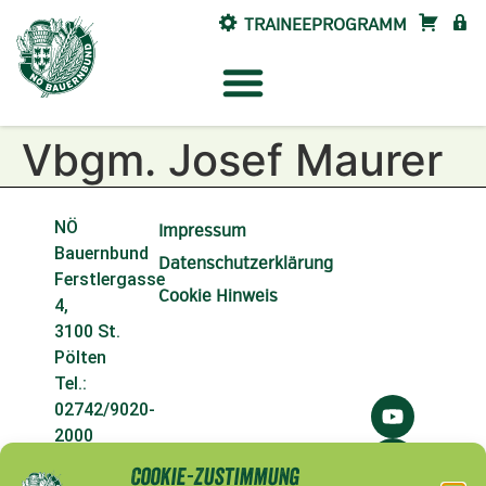
TRAINEEPROGRAMM
SHOP
INTE
Vbgm. Josef Maurer
NÖ
Impressum
Bauernbund
Datenschutzerklärung
Ferstlergasse
Cookie Hinweis
4,
3100 St.
Pölten
Tel.:
02742/9020-
2000
Fax:
Cookie-Zustimmung